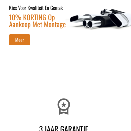
Kies Voor Kwaliteit En Gemak
10% KORTING Op
Aankoop Met Montage
Meer
workspace_premium
3 JAAR GARANTIE