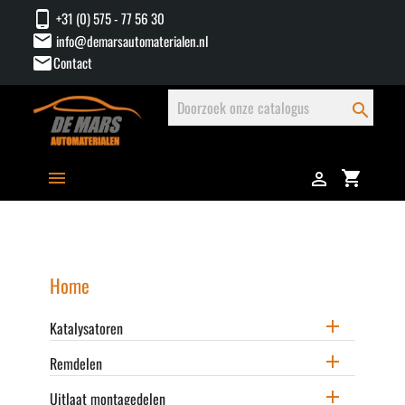
phone_android
+31 (0) 575 - 77 56 30
mail
info@demarsautomaterialen.nl
mail
Contact
search
shopping_cart


Home

Katalysatoren

Remdelen

Uitlaat montagedelen