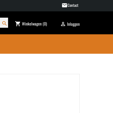
mail
Contact
search
Winkelwagen
(0)
shopping_cart
Inloggen
