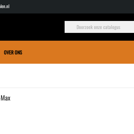
len.nl
OVER ONS
-Max