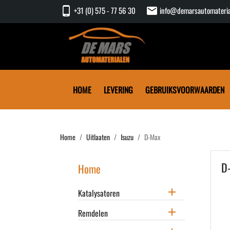
phone_android
mail
+31 (0) 575 - 77 56 30
info@demarsautomateria
HOME
LEVERING
GEBRUIKSVOORWAARDEN
Home
Uitlaaten
Isuzu
D-Max
D
Home

Katalysatoren

Remdelen