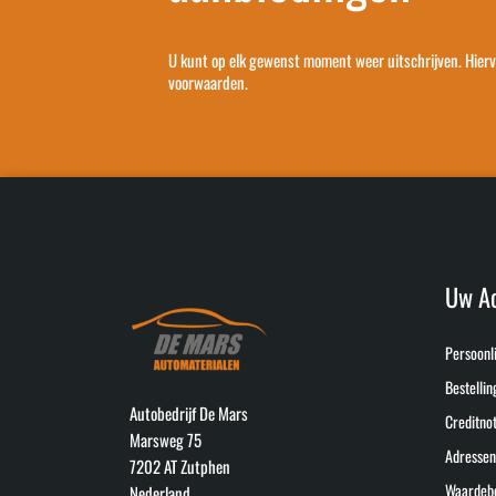
U kunt op elk gewenst moment weer uitschrijven. Hier
voorwaarden.
Uw A
Persoonli
Bestellin
Autobedrijf De Mars
Creditnot
Marsweg 75
Adressen
7202 AT Zutphen
Waardeb
Nederland