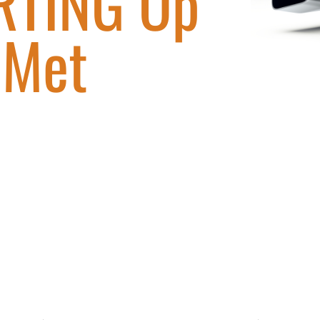
TING Op
 Met