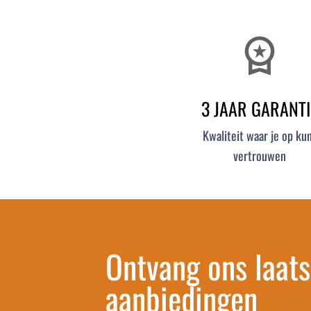
workspace_premium
3 JAAR GARANTI
Kwaliteit waar je op ku
vertrouwen
Ontvang ons laats
aanbiedingen