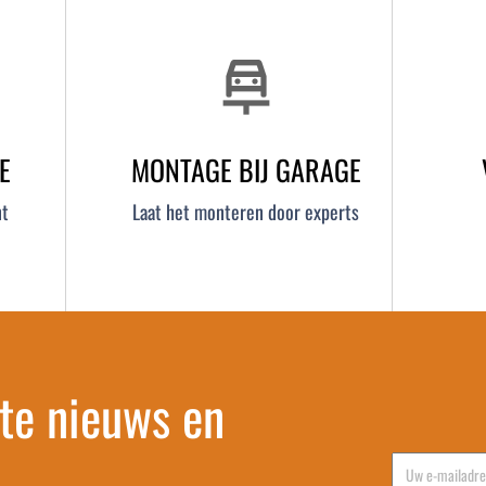
car_repair
E
MONTAGE BIJ GARAGE
nt
Laat het monteren door experts
te nieuws en